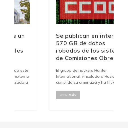
Se publican en internet
570 GB de datos
robados de los sistemas
de Comisiones Obreras
te
El grupo de hackers Hunter
no
International, vinculado a Rusia, ha
 a
cumplido su amenaza y ha filtrado en
la dark web
LEER MÁS